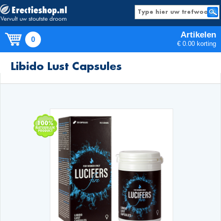
Artikelen
0
€ 0.00 korting
Producten
Libido Lust Capsules