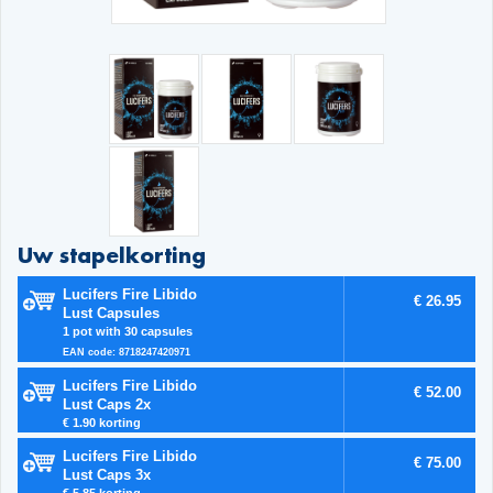
Uw stapelkorting
Lucifers Fire Libido
€ 26.95
Lust Capsules
1 pot with 30 capsules
EAN code: 8718247420971
Lucifers Fire Libido
€ 52.00
Lust Caps 2x
€ 1.90 korting
Lucifers Fire Libido
€ 75.00
Lust Caps 3x
€ 5.85 korting