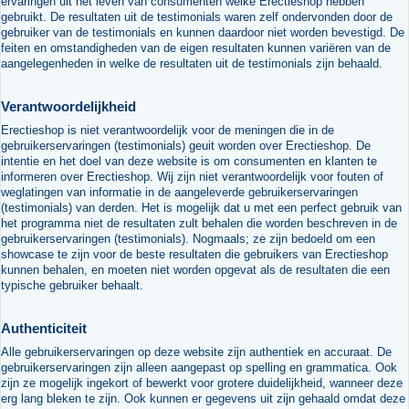
ervaringen uit het leven van consumenten welke Erectieshop hebben
gebruikt. De resultaten uit de testimonials waren zelf ondervonden door de
gebruiker van de testimonials en kunnen daardoor niet worden bevestigd. De
feiten en omstandigheden van de eigen resultaten kunnen variëren van de
aangelegenheden in welke de resultaten uit de testimonials zijn behaald.
Verantwoordelijkheid
Erectieshop is niet verantwoordelijk voor de meningen die in de
gebruikerservaringen (testimonials) geuit worden over Erectieshop. De
intentie en het doel van deze website is om consumenten en klanten te
informeren over Erectieshop. Wij zijn niet verantwoordelijk voor fouten of
weglatingen van informatie in de aangeleverde gebruikerservaringen
(testimonials) van derden. Het is mogelijk dat u met een perfect gebruik van
het programma niet de resultaten zult behalen die worden beschreven in de
gebruikerservaringen (testimonials). Nogmaals; ze zijn bedoeld om een
showcase te zijn voor de beste resultaten die gebruikers van Erectieshop
kunnen behalen, en moeten niet worden opgevat als de resultaten die een
typische gebruiker behaalt.
Authenticiteit
Alle gebruikerservaringen op deze website zijn authentiek en accuraat. De
gebruikerservaringen zijn alleen aangepast op spelling en grammatica. Ook
zijn ze mogelijk ingekort of bewerkt voor grotere duidelijkheid, wanneer deze
erg lang bleken te zijn. Ook kunnen er gegevens uit zijn gehaald omdat deze