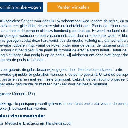
uiksadvies:
Scheer voor gebruik uw schaamhaar weg rondom de penis, en 
plek in met glijmiddel, de koker sluit nu luchtdicht aan. Plaats de cilinder ove
 en schakel de pomp in of bouw handmatig de druk op. Er wordt nu lucht uit 
der gezogen waardoor er een vacuum ontstaat, door de onderdruk wordt er blo
nis gezogen zodat deze hard wordt. Als de erectie volledig is , dan schuift u 
leverde rubberen ring, vanaf de koker onder naar de penis, de rubberen druk r
 ervoor dat het bloed in de penis blijft zodat de erectie stand houdt. Houdt de
ing niet langer dan nodig is op de penis, wij adviseren om deze niet langer da
ten om de penis te houden.
voor gebruik de gebruiksaanwijzing goed door. Erectieshop adviseert u de
leverde glijmiddel te gebruiken wanneer u de pomp gebruikt. U kunt de penis
t bestellen samen met een flesje glijmiddel. Gebruik de penispomp ongeveer 
per week gedurende 20 minuten per keer voor het beste resultaat.
groep:
Mannen (18+)
akking:
De penispomp wordt geleverd in een functionele etui waarin de peni
kkelijk bewaard kan worden.
duct-documentatie:
us_Medische_Erectiepomp_Handleiding.pdf