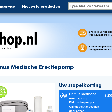
nservice
Nieuwste producten
Snelle levering do
PostNL met Track 
Erectieshop.nl sta
veilig winkelen en
mus Medische Erectiepomp
Uw stapelkorting
Primus Medische
€ 25
erectiepomp
Elektrische pomp +
Glijmiddel Aanbevolen
door artsen!