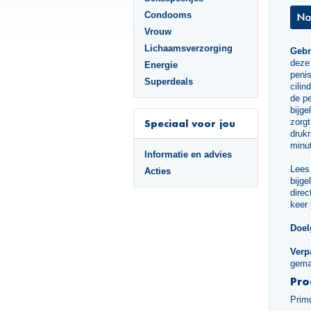
Condooms
Vrouw
Lichaamsverzorging
Gebr
deze 
Energie
penis
Superdeals
cilin
de pe
bijge
zorgt
Speciaal voor jou
drukr
minu
Informatie en advies
Lees 
Acties
bijge
direc
keer 
Doel
Verp
gema
Pro
Prim