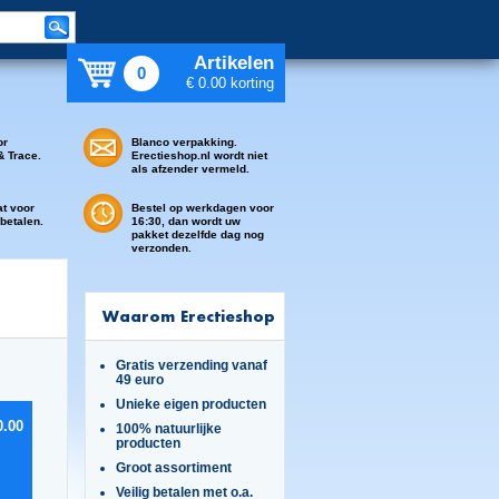
Artikelen
0
€ 0.00 korting
or
Blanco verpakking.
& Trace.
Erectieshop.nl wordt niet
als afzender vermeld.
at voor
Bestel op werkdagen voor
 betalen.
16:30, dan wordt uw
pakket dezelfde dag nog
verzonden.
Waarom Erectieshop
Gratis verzending vanaf
49 euro
Unieke eigen producten
0.00
100% natuurlijke
producten
Groot assortiment
Veilig betalen met o.a.