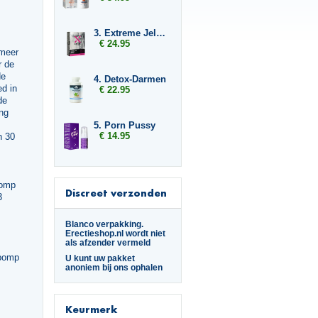
3. Extreme Jelly Sticks
€ 24.95
smeer
r de
de
4. Detox-Darmen
ed in
€ 22.95
de
ing
5. Porn Pussy
€ 14.95
n 30
pomp
Discreet verzonden
3
Blanco verpakking.
Erectieshop.nl wordt niet
als afzender vermeld
spomp
U kunt uw pakket
anoniem bij ons ophalen
Keurmerk