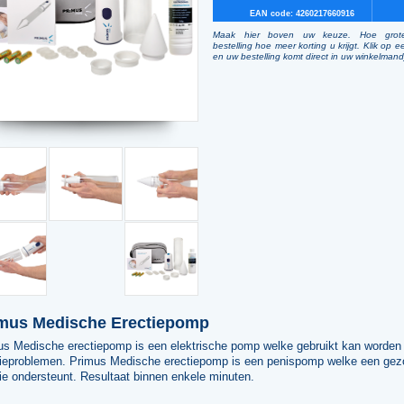
EAN code: 4260217660916
Maak hier boven uw keuze. Hoe grot
bestelling hoe meer korting u krijgt. Klik op e
en uw bestelling komt direct in uw winkelmand
mus Medische Erectiepomp
us Medische erectiepomp is een elektrische pomp welke gebruikt kan worden 
tieproblemen. Primus Medische erectiepomp is een penispomp welke een ge
ie ondersteunt. Resultaat binnen enkele minuten.