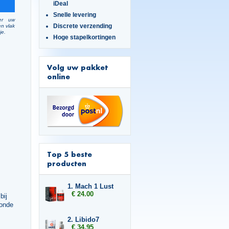
iDeal
Snelle levering
er uw
Discrete verzending
en vlak
je.
Hoge stapelkortingen
Volg uw pakket
online
Top 5 beste
producten
1. Mach 1 Lust
€ 24.00
bij
zonde
2. Libido7
€ 34.95