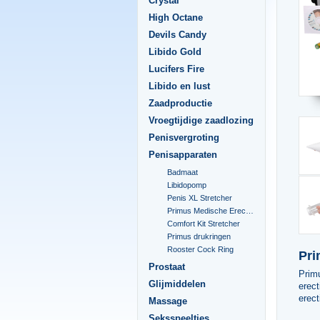
Crystal
High Octane
Devils Candy
Libido Gold
Lucifers Fire
Libido en lust
Zaadproductie
Vroegtijdige zaadlozing
Penisvergroting
Penisapparaten
Badmaat
Libidopomp
Penis XL Stretcher
Primus Medische Erectiepomp
Comfort Kit Stretcher
Primus drukringen
Rooster Cock Ring
Pri
Prostaat
Prim
Glijmiddelen
erec
erect
Massage
Seksspeeltjes