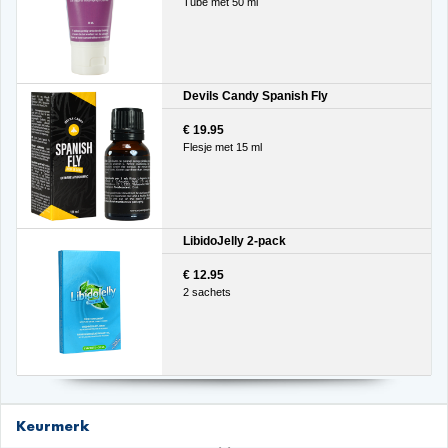
Tube met 50 ml
Devils Candy Spanish Fly
€ 19.95
Flesje met 15 ml
LibidoJelly 2-pack
€ 12.95
2 sachets
Keurmerk