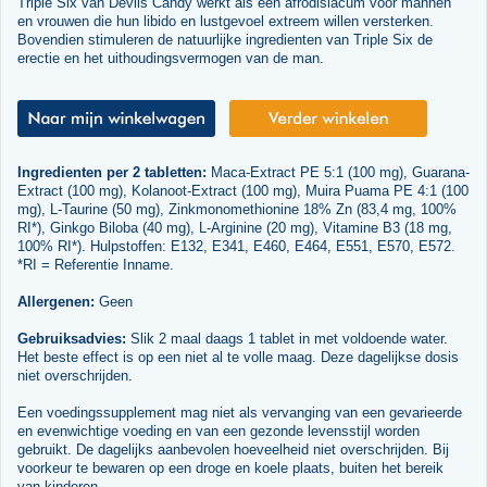
Triple Six van Devils Candy werkt als een afrodisiacum voor mannen
en vrouwen die hun libido en lustgevoel extreem willen versterken.
Bovendien stimuleren de natuurlijke ingredienten van Triple Six de
erectie en het uithoudingsvermogen van de man.
Ingredienten per 2 tabletten:
Maca-Extract PE 5:1 (100 mg), Guarana-
Extract (100 mg), Kolanoot-Extract (100 mg), Muira Puama PE 4:1 (100
mg), L-Taurine (50 mg), Zinkmonomethionine 18% Zn (83,4 mg, 100%
RI*), Ginkgo Biloba (40 mg), L-Arginine (20 mg), Vitamine B3 (18 mg,
100% RI*). Hulpstoffen: E132, E341, E460, E464, E551, E570, E572.
*RI = Referentie Inname.
Allergenen:
Geen
Gebruiksadvies:
Slik 2 maal daags 1 tablet in met voldoende water.
Het beste effect is op een niet al te volle maag. Deze dagelijkse dosis
niet overschrijden.
Een voedingssupplement mag niet als vervanging van een gevarieerde
en evenwichtige voeding en van een gezonde levensstijl worden
gebruikt. De dagelijks aanbevolen hoeveelheid niet overschrijden. Bij
voorkeur te bewaren op een droge en koele plaats, buiten het bereik
van kinderen.