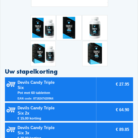
Uw stapelkorting
Devils Candy Triple
€ 27.95
Six
Pot met 60 tabletten
EAN code: 8718247420964
Devils Candy Triple
€ 64.90
Six 2x
€ 15.00 korting
Devils Candy Triple
€ 89.85
Six 3x
€ 30.00 korting