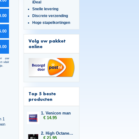
4.00
iDeal
Snelle levering
0.00
Discrete verzending
Hoge stapelkortingen
5.00
Volg uw pakket
online
0.00
er uw
en vlak
je.
Top 5 beste
producten
1. Venicon man
€ 14.95
h 1
een
2. High Octane Titan
€ 21.95