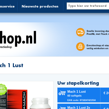
nservice
Nieuwste producten
Snelle levering do
PostNL met Track 
Erectieshop.nl sta
veilig winkelen en
h 1 Lust
Uw stapelkorting
Mach 1 Lust
€ 2
60 softgels
EAN code: 8718247421534
Mach 1 Lust 2x