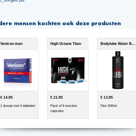
o_Softgels.pdf
dere mensen kochten ook deze producten
Venicon man
High Octane Titan
Bodylube Water Based 500ml
€ 14.95
€ 21.95
€ 13.95
1 doosje met 4 tabletten
Pack of 6 erection
Fles 500ml
capsules