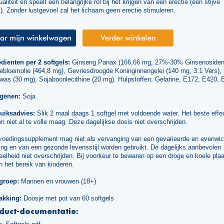
aliteit en speelt een belangrijke rol bij het krijgen van een erectie (een stijve
). Zonder lustgevoel zal het lichaam geen erectie stimuleren.
edienten per 2 softgels:
Ginseng Panax (166,66 mg, 27%-30% Ginsenosiden
ebloemolie (464,8 mg), Gevriesdroogde Koninginnengelei (140 mg, 3:1 Vers),
was (30 mg), Sojaboonlecithine (20 mg). Hulpstoffen: Gelatine, E172, E420, 
rgenen:
Soja
uiksadvies:
Slik 2 maal daags 1 softgel met voldoende water. Het beste effec
n niet al te volle maag. Deze dagelijkse dosis niet overschrijden.
voedingssupplement mag niet als vervanging van een gevarieerde en evenwic
ng en van een gezonde levensstijl worden gebruikt. De dagelijks aanbevolen
elheid niet overschrijden. Bij voorkeur te bewaren op een droge en koele plaa
n het bereik van kinderen.
groep:
Mannen en vrouwen (18+)
akking:
Doosje met pot van 60 softgels
duct-documentatie: