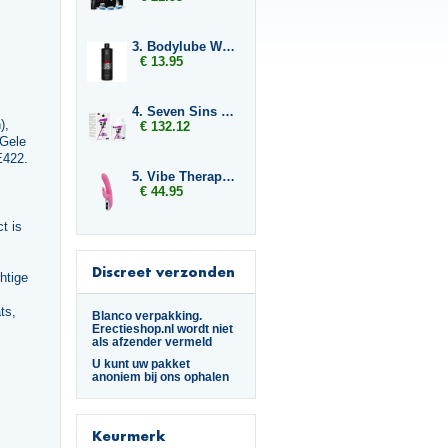
3. Bodylube Water Based 500ml
€ 13.95
4. Seven Sins Lust 6 x
),
€ 132.12
 Gele
E422.
5. Vibe Therapy Tri Rabbit
€ 44.95
t is
Discreet verzonden
htige
ts,
Blanco verpakking.
Erectieshop.nl wordt niet
als afzender vermeld
U kunt uw pakket
anoniem bij ons ophalen
Keurmerk