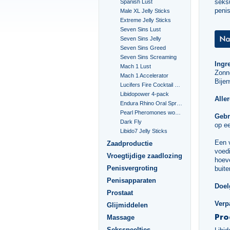
seksu
Spanish Lust
penis
Male XL Jelly Sticks
Extreme Jelly Sticks
Seven Sins Lust
Seven Sins Jelly
Seven Sins Greed
Seven Sins Screaming
Ingr
Mach 1 Lust
Zonn
Mach 1 Accelerator
Bijen
Lucifers Fire Cocktail Mix
Libidopower 4-pack
Alle
Endura Rhino Oral Spray
Pearl Pheromones women 14ml
Gebr
Dark Fly
op ee
Libido7 Jelly Sticks
Een 
Zaadproductie
voedi
Vroegtijdige zaadlozing
hoeve
Penisvergroting
buite
Penisapparaten
Doel
Prostaat
Verp
Glijmiddelen
Pro
Massage
Seksspeeltjes