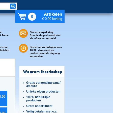
Artikelen
0
€ 0.00 korting
or
Blanco verpakking.
& Trace.
Erectieshop.nl wordt niet
als afzender vermeld.
at voor
Bestel op werkdagen voor
 betalen.
16:30, dan wordt uw
pakket dezelfde dag nog
verzonden.
Waarom Erectieshop
Gratis verzending vanaf
49 euro
Unieke eigen producten
4.00
100% natuurlijke
producten
Groot assortiment
Veilig betalen met o.a.