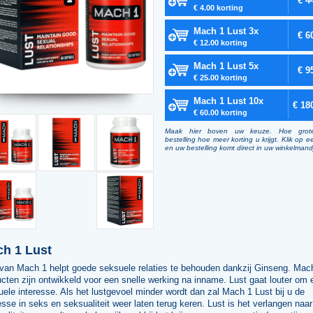
€ 4
€ 4.00 korting
Mach 1 Lust 3x
€ 6
€ 12.00 korting
Mach 1 Lust 5x
€ 9
€ 25.00 korting
Mach 1 Lust 10x
€ 18
€ 60.00 korting
Maak hier boven uw keuze. Hoe grot
bestelling hoe meer korting u krijgt. Klik op e
en uw bestelling komt direct in uw winkelmand
h 1 Lust
 van Mach 1 helpt goede seksuele relaties te behouden dankzij Ginseng. Mac
cten zijn ontwikkeld voor een snelle werking na inname. Lust gaat louter om 
ele interesse. Als het lustgevoel minder wordt dan zal Mach 1 Lust bij u de
esse in seks en seksualiteit weer laten terug keren. Lust is het verlangen naar