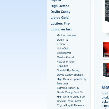
Crystal
High Octane
Devils Candy
Libido Gold
Lucifers Fire
Libido en lust
Venicon vrouwen
Dutch Fly
Eromix
LibidoGold
Libidopower
Golden Greed
ViaGel for Men
Triple Six
Spanish Fly Strong
Devils Candy Spanish Fly
High Octane Spanish Fly
Blue Lust
Mac
Extreme Super Fly
Devils Candy Devil Tears
Lust
High Octane Libido Fuel
produ
Crystal Testo Power
seksu
inter
Crystal Liquid Pleasure