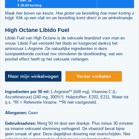
Fuel 3x
€ 20.00 korting
Maak hier boven uw keuze. Hoe groter uw bestelling hoe meer korting u
krijgt. Klik op een vlak en uw bestelling komt direct in uw winkelmandje.
High Octane Libido Fuel
Libido Fuel van High Octane is de seksuele brandstof voor man en
vrouw. Libido Fuel versterkt het libido en lustgevoel dankzij het
aminozuur L-Arginine. De natuurlijke ingredienten in deze
lustopwekkende cocktail mix stimuleren de doorbloeding, wat een
positief effect heeft op het seksuele verlangen.
Ingredienten per 50 ml:
L-Arginine** (648 mg), Vitamine C (L-
Ascorbinezuur) (240 mg, 300%*). Hulpstoffen: E202, E211, Water tot
q.s. *RI = Referentie Inname. **RI niet vastgesteld.
Allergenen:
Geen
Gebruiksadvies:
Meng 50 ml door een drankje. Plus minus 30 minuten
na inname seksueel stemming verhogend. De vloeistof bevat bijna
geen smaak of geur. Deze dagelijkse dosering niet overschrijden. Niet