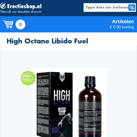
Artikelen
0
€ 0.00 korting
Producten
High Octane Libido Fuel