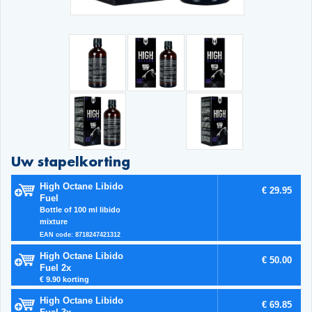
Uw stapelkorting
High Octane Libido
€ 29.95
Fuel
Bottle of 100 ml libido
mixture
EAN code: 8718247421312
High Octane Libido
€ 50.00
Fuel 2x
€ 9.90 korting
High Octane Libido
€ 69.85