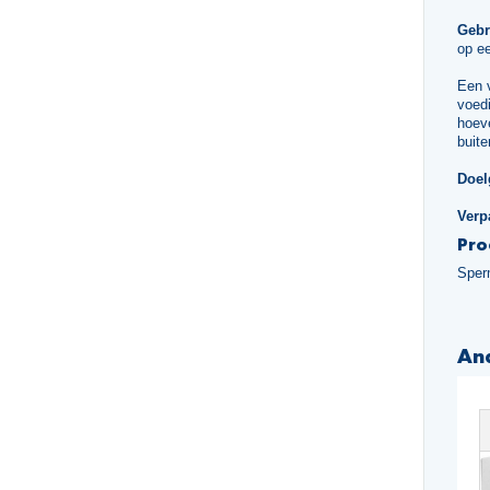
Gebr
op ee
Een 
voedi
hoeve
buite
Doel
Verp
Pro
Sper
An