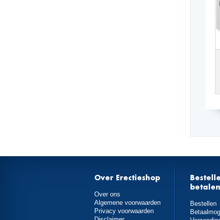
Over Erectieshop
Bestell
betale
Over ons
Algemene voorwaarden
Bestellen
Privacy voorwaarden
Betaalmog
Disclaimer