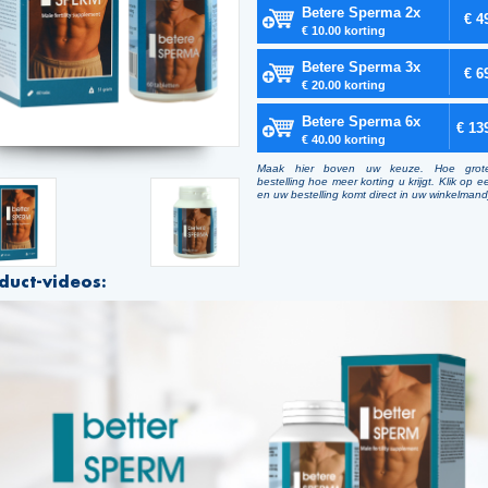
Betere Sperma 2x
€ 4
€ 10.00 korting
Betere Sperma 3x
€ 6
€ 20.00 korting
Betere Sperma 6x
€ 13
€ 40.00 korting
Maak hier boven uw keuze. Hoe grot
bestelling hoe meer korting u krijgt. Klik op e
en uw bestelling komt direct in uw winkelmand
duct-videos: