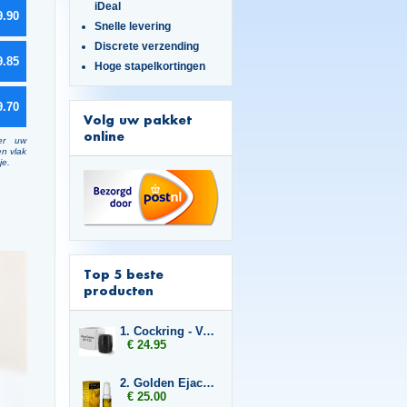
iDeal
9.90
Snelle levering
Discrete verzending
9.85
Hoge stapelkortingen
9.70
Volg uw pakket
online
er uw
en vlak
je.
Top 5 beste
producten
1. Cockring - Velv'Or - BeauGosse 003
€ 24.95
2. Golden Ejact Delay
€ 25.00