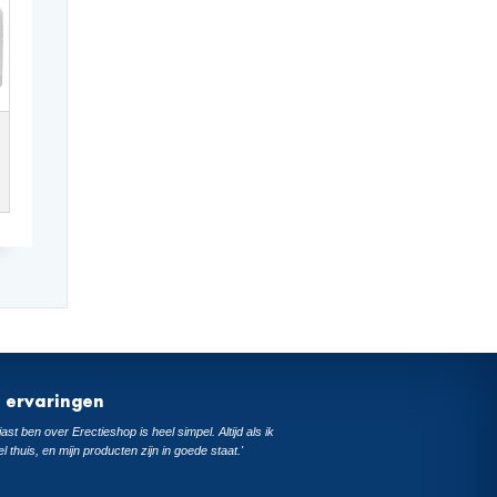
t ervaringen
ast ben over Erectieshop is heel simpel. Altijd als ik
el thuis, en mijn producten zijn in goede staat.'