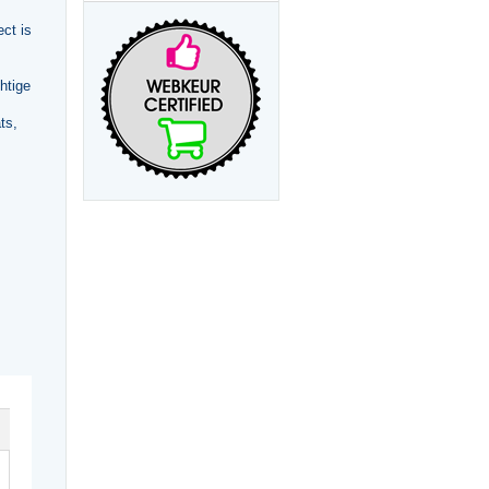
ct is
htige
ts,