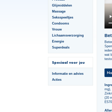
Glijmiddelen
Massage
Seksspeeltjes
Condooms
Vrouw
Bet
Lichaamsverzorging
Energie
Beter
Sper
Superdeals
ieder
wat b
testo
Speciaal voor jou
Informatie en advies
Acties
Ingre
mg),
Zink
(20 
E570
Alle