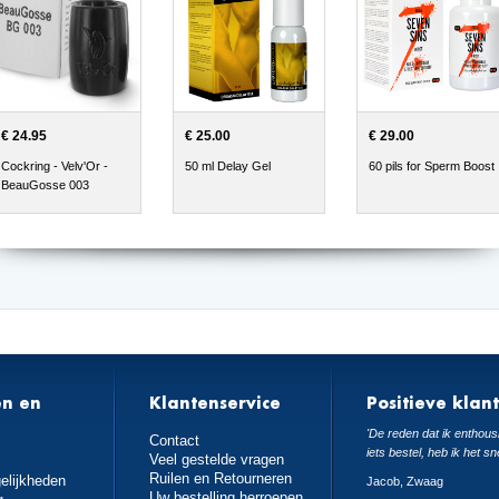
€ 24.95
€ 25.00
€ 29.00
Cockring - Velv'Or -
50 ml Delay Gel
60 pils for Sperm Boost
BeauGosse 003
en en
Klantenservice
Positieve klan
n
'De reden dat ik enthousi
Contact
iets bestel, heb ik het sn
Veel gestelde vragen
Ruilen en Retourneren
elijkheden
Jacob, Zwaag
Uw bestelling herroepen