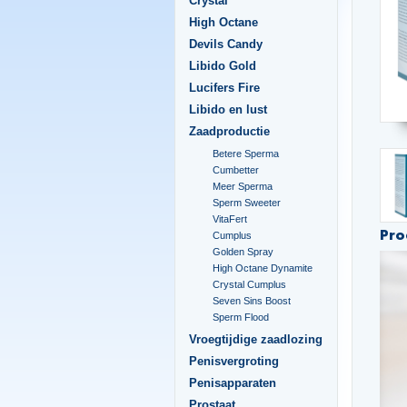
Crystal
High Octane
Devils Candy
Libido Gold
Lucifers Fire
Libido en lust
Zaadproductie
Betere Sperma
Cumbetter
Meer Sperma
Sperm Sweeter
VitaFert
Pro
Cumplus
Golden Spray
High Octane Dynamite
Crystal Cumplus
Seven Sins Boost
Sperm Flood
Vroegtijdige zaadlozing
Penisvergroting
Penisapparaten
Prostaat