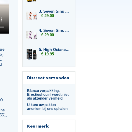
3. Seven Sins Boost
€ 29.00
4. Seven Sins Lust
€ 29.00
ere
5. High Octane Spanish Fly
€ 19.95
ij
k,
id
Discreet verzonden
Blanco verpakking.
Erectieshop.nl wordt niet
als afzender vermeld
00
U kunt uw pakket
,
anoniem bij ons ophalen
ine
551,
Keurmerk