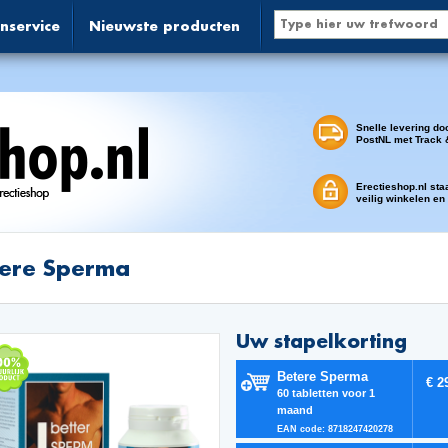
nservice
Nieuwste producten
Snelle levering do
PostNL met Track 
Erectieshop.nl sta
veilig winkelen en
tere Sperma
Uw stapelkorting
Betere Sperma
€ 2
60 tabletten voor 1
maand
EAN code: 8718247420278