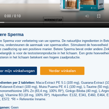
ere Sperma
e Sperma voor verbetering van uw sperma. De natuurlijke ingredienten in Bet
ma, ondersteunen de aanmaak van spermacellen. Stimuleerd de hoeveelheid b
e zaadlozing op een positieve manier. Betere Sperma bevat onder andere Zin
elangrijk is voor de testosteronproductie in het lichaam. Een grote hoeveelhe
steron in het lichaam betekent een hogere zaadproductie.
dienten per 2 tabletten:
Maca-Extract PE 5:1 (100 mg), Guarana-Extract (1
 Kolanoot-Extract (100 mg), Muira Puama PE 4:1 (100 mg), L-Taurine (50 mg)
monomethionine 18% Zn (83,4 mg, 100% RI*), Ginkgo Biloba (40 mg), L-Argin
mg), Vitamine B3 (18 mg, 100% RI*). Hulpstoffen: E132, E341, E460, E464, E
, E572. *RI = Referentie Inname.
rgenen:
Geen