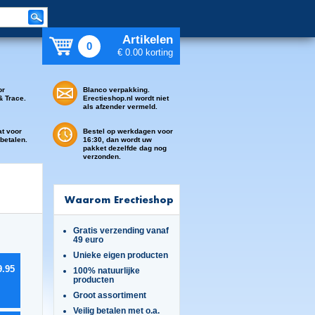
Artikelen
0
€ 0.00 korting
or
Blanco verpakking.
& Trace.
Erectieshop.nl wordt niet
als afzender vermeld.
at voor
Bestel op werkdagen voor
 betalen.
16:30, dan wordt uw
pakket dezelfde dag nog
verzonden.
Waarom Erectieshop
Gratis verzending vanaf
49 euro
Unieke eigen producten
9.95
100% natuurlijke
producten
Groot assortiment
Veilig betalen met o.a.