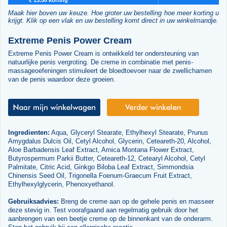
Maak hier boven uw keuze. Hoe groter uw bestelling hoe meer korting u
krijgt. Klik op een vlak en uw bestelling komt direct in uw winkelmandje.
Extreme Penis Power Cream
Extreme Penis Power Cream is ontwikkeld ter ondersteuning van
natuurlijke penis vergroting. De creme in combinatie met penis-
massageoefeningen stimuleert de bloedtoevoer naar de zwellichamen
van de penis waardoor deze groeien.
Ingredienten:
Aqua, Glyceryl Stearate, Ethylhexyl Stearate, Prunus
Amygdalus Dulcis Oil, Cetyl Alcohol, Glycerin, Ceteareth-20, Alcohol,
Aloe Barbadensis Leaf Extract, Arnica Montana Flower Extract,
Butyrospermum Parkii Butter, Ceteareth-12, Cetearyl Alcohol, Cetyl
Palmitate, Citric Acid, Ginkgo Biloba Leaf Extract, Simmondsia
Chinensis Seed Oil, Trigonella Foenum-Graecum Fruit Extract,
Ethylhexylglycerin, Phenoxyethanol.
Gebruiksadvies:
Breng de creme aan op de gehele penis en masseer
deze stevig in. Test voorafgaand aan regelmatig gebruik door het
aanbrengen van een beetje creme op de binnenkant van de onderarm.