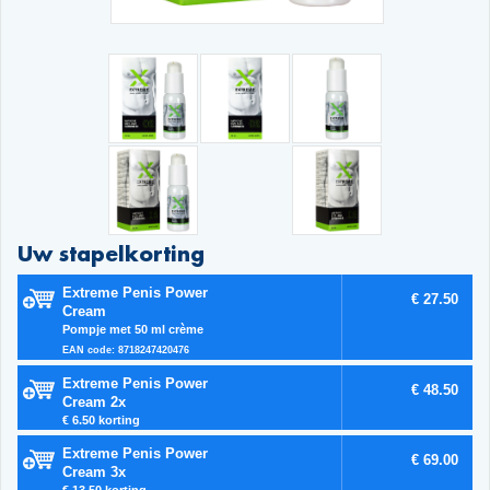
Uw stapelkorting
Extreme Penis Power
€ 27.50
Cream
Pompje met 50 ml crème
EAN code: 8718247420476
Extreme Penis Power
€ 48.50
Cream 2x
€ 6.50 korting
Extreme Penis Power
€ 69.00
Cream 3x
€ 13.50 korting